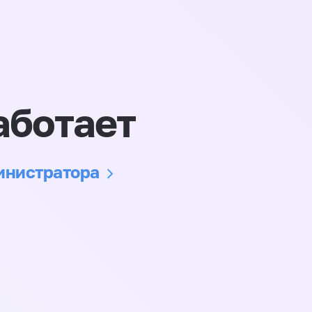
аботает
министратора