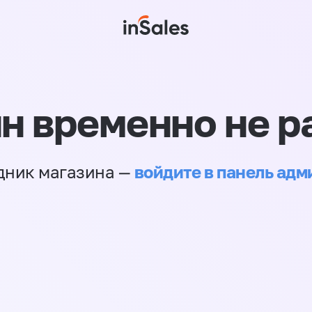
н временно не р
войдите в панель ад
дник магазина —