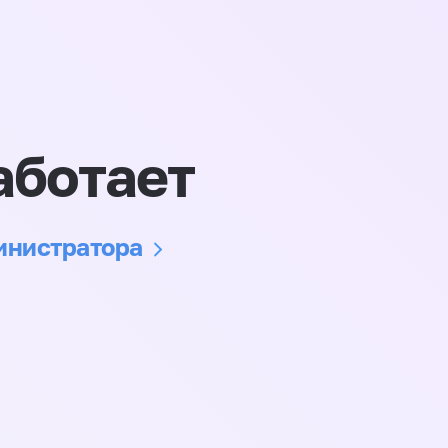
аботает
министратора