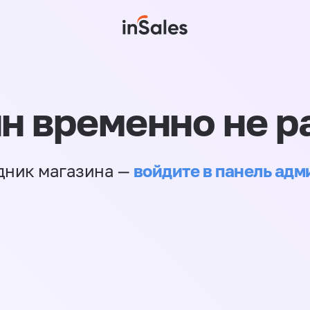
н временно не р
войдите в панель ад
дник магазина —