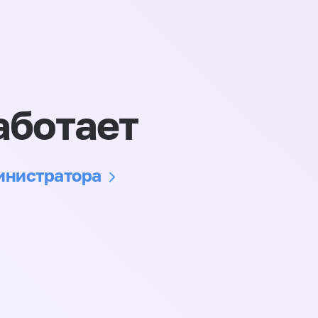
аботает
министратора