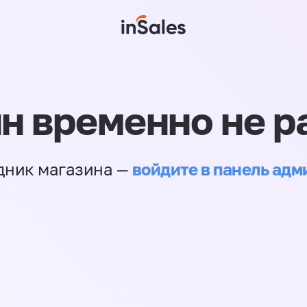
н временно не р
войдите в панель ад
дник магазина —