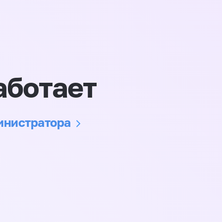
аботает
министратора