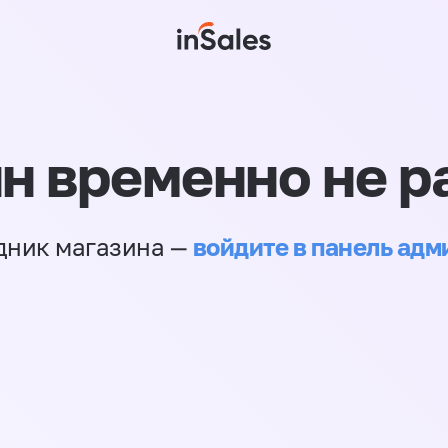
н временно не р
войдите в панель ад
дник магазина —