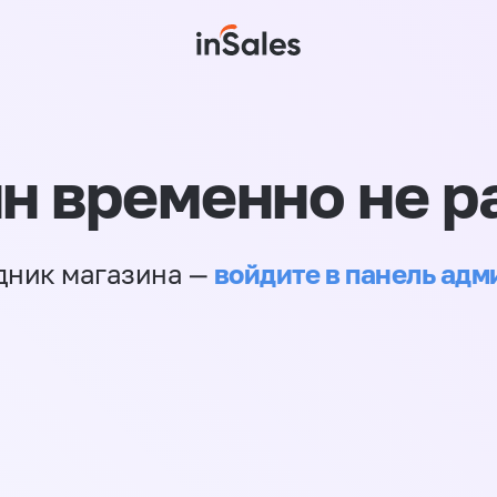
н временно не р
войдите в панель ад
дник магазина —