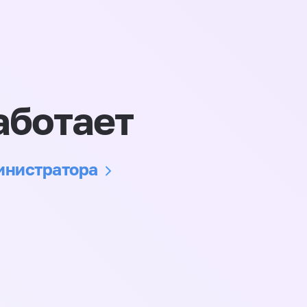
аботает
министратора