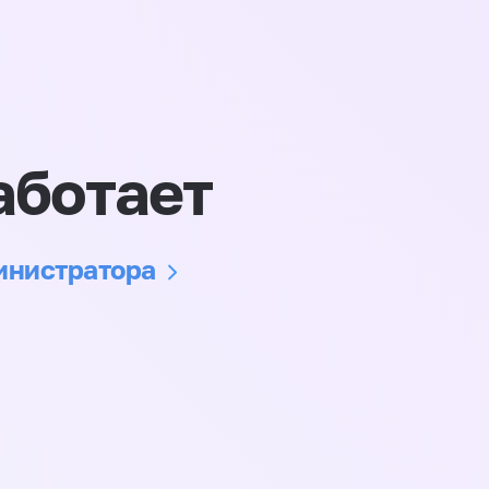
аботает
министратора