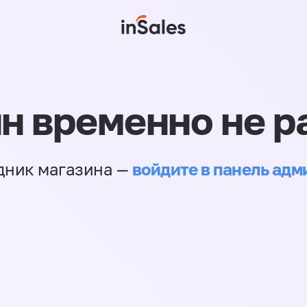
н временно не р
войдите в панель ад
дник магазина —