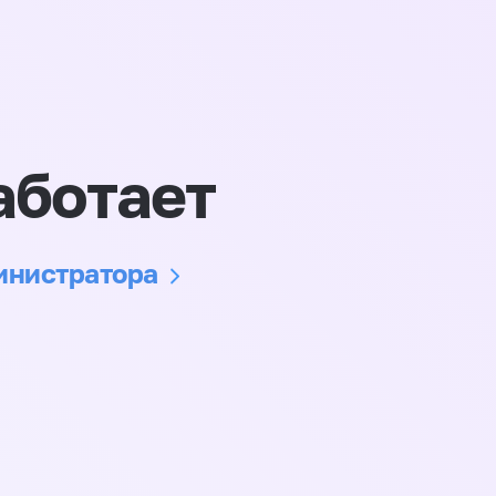
аботает
министратора