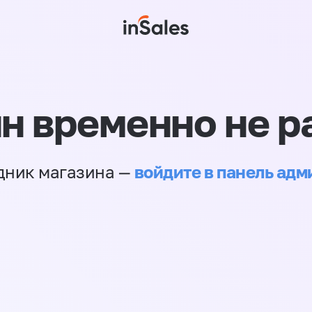
н временно не р
войдите в панель ад
дник магазина —