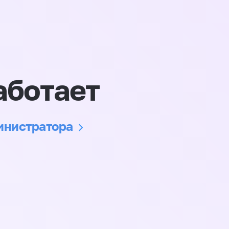
аботает
министратора