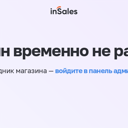
н временно не р
войдите в панель ад
дник магазина —