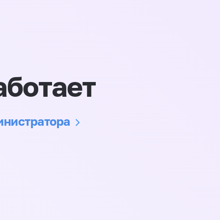
аботает
министратора