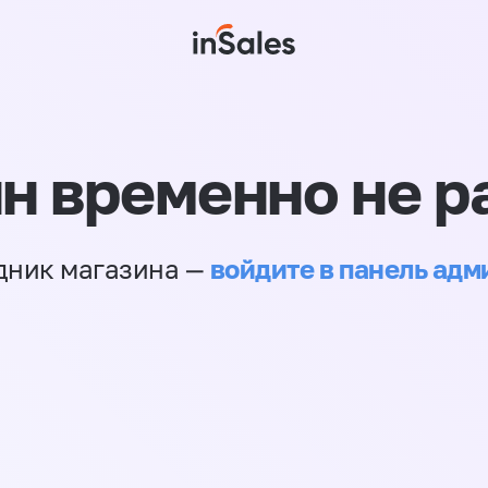
н временно не р
войдите в панель ад
дник магазина —