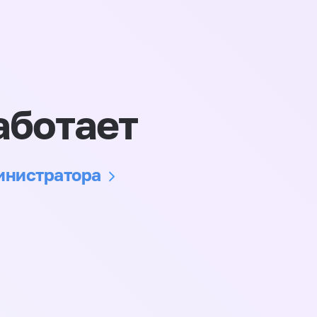
аботает
министратора