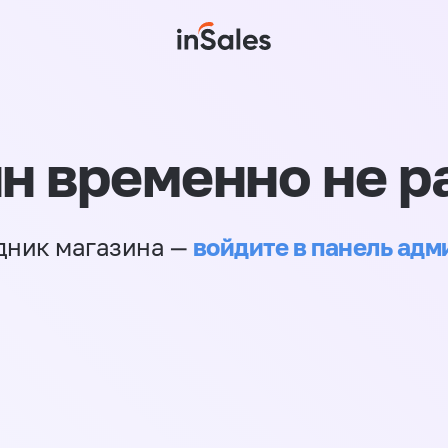
н временно не р
войдите в панель ад
дник магазина —