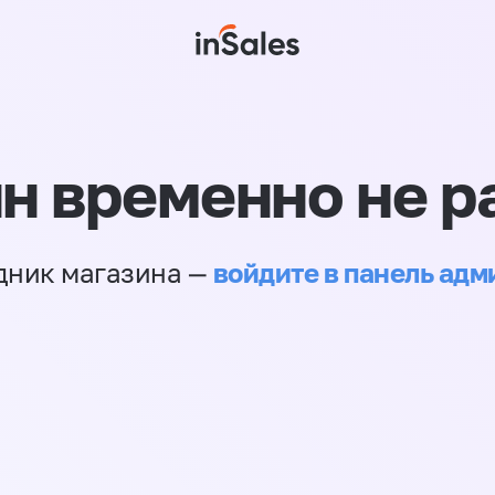
н временно не р
войдите в панель ад
дник магазина —