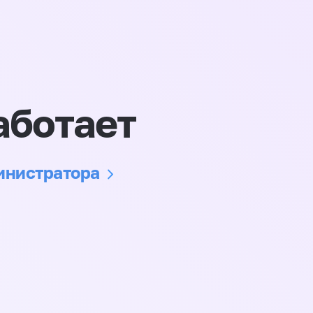
аботает
министратора