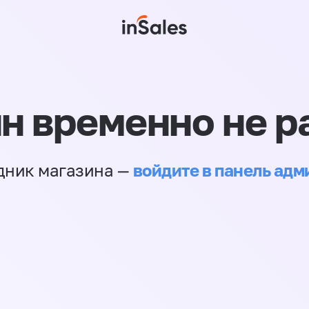
н временно не р
войдите в панель ад
дник магазина —