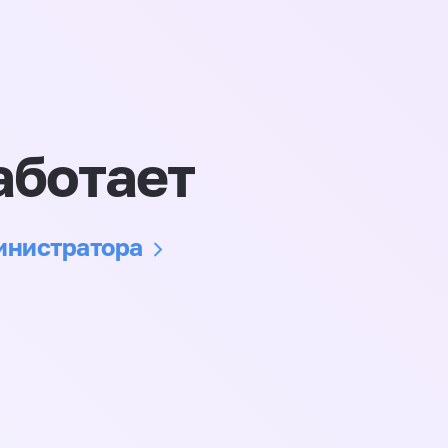
аботает
министратора