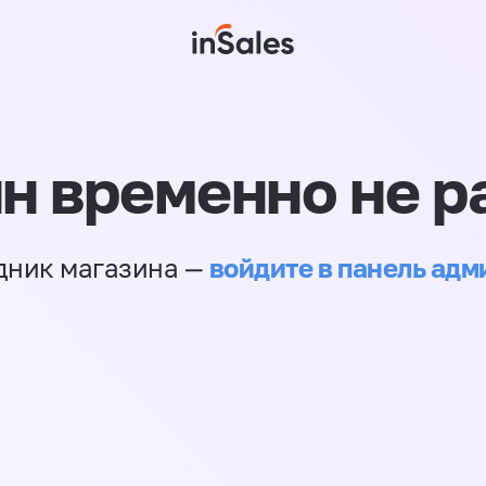
н временно не р
войдите в панель ад
дник магазина —