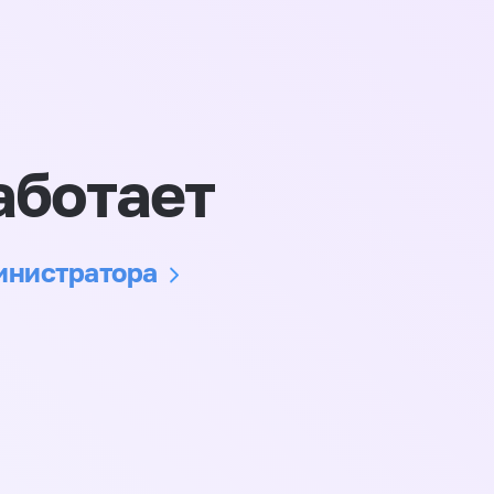
аботает
министратора