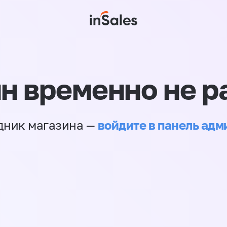
н временно не р
войдите в панель ад
дник магазина —