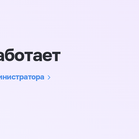
аботает
министратора