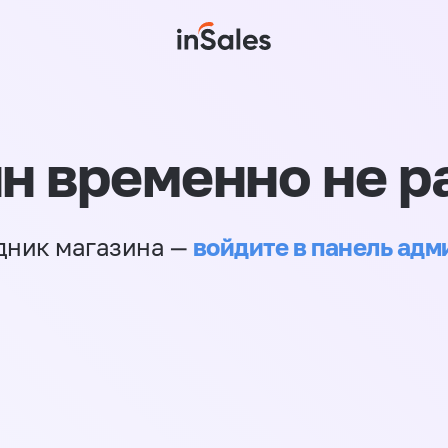
н временно не р
войдите в панель ад
дник магазина —