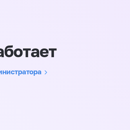
аботает
министратора