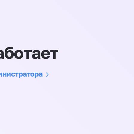
аботает
министратора