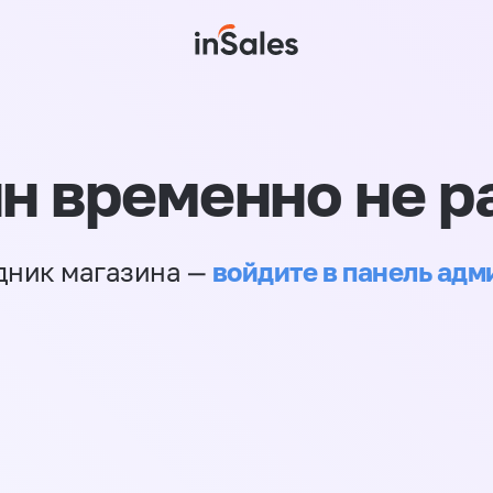
н временно не р
войдите в панель ад
дник магазина —