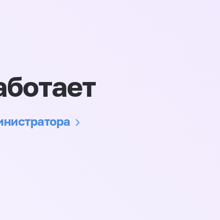
аботает
министратора