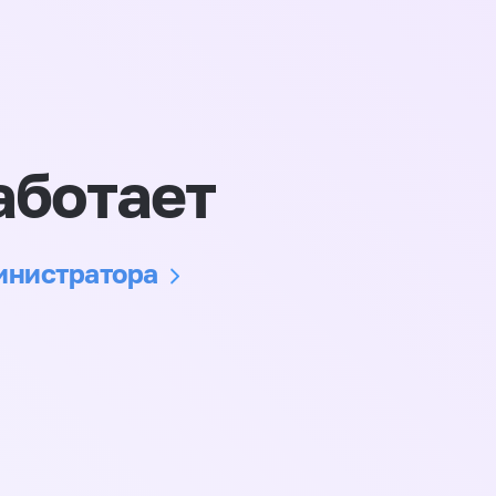
аботает
министратора