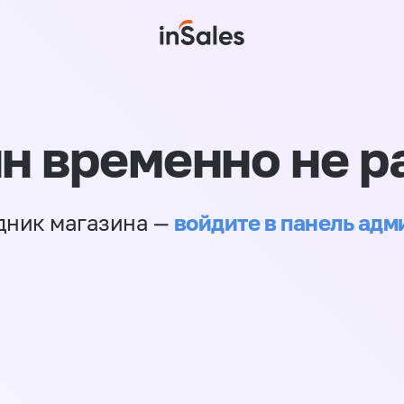
н временно не р
войдите в панель ад
дник магазина —