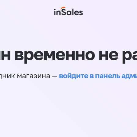
н временно не р
войдите в панель ад
дник магазина —