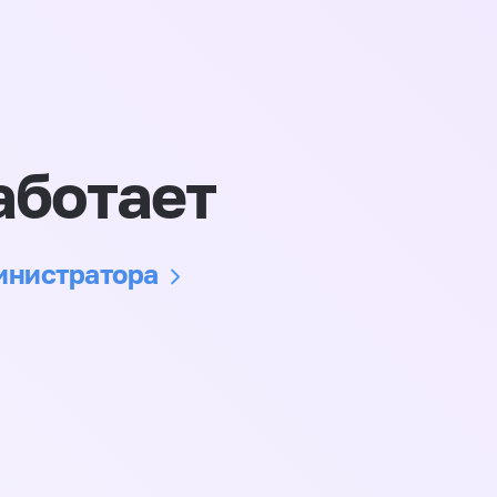
аботает
министратора