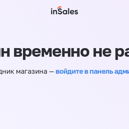
н временно не р
войдите в панель ад
дник магазина —