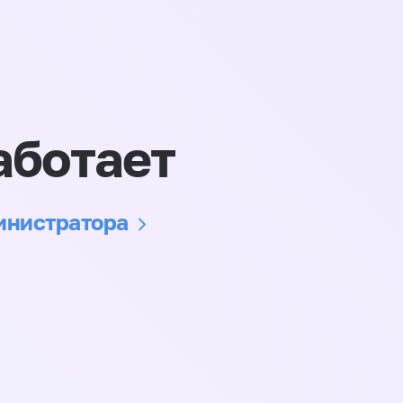
аботает
министратора