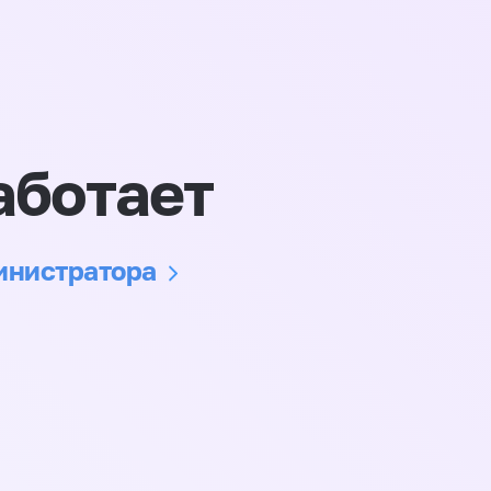
аботает
министратора