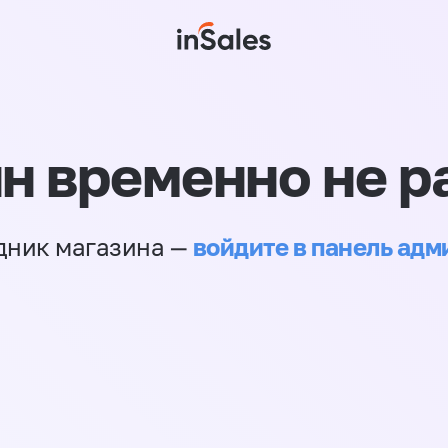
н временно не р
войдите в панель ад
дник магазина —