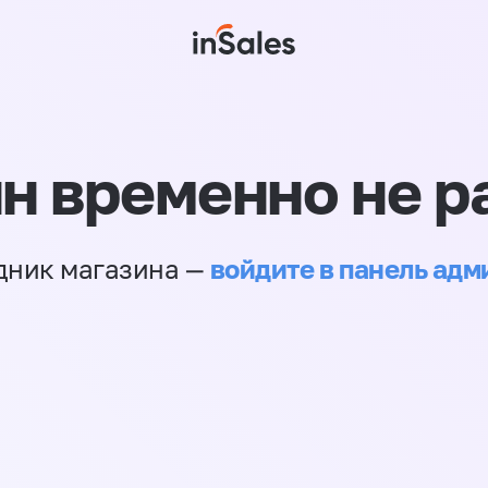
н временно не р
войдите в панель ад
дник магазина —