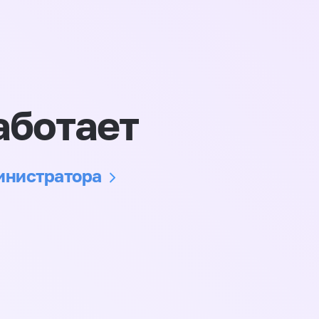
аботает
министратора